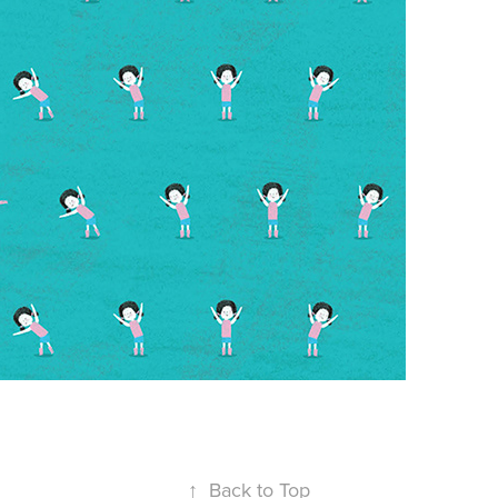
↑
Back to Top