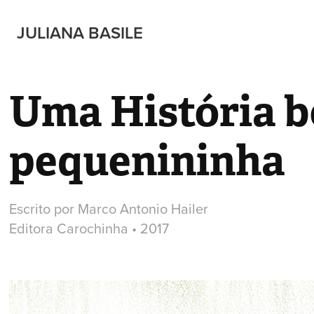
JULIANA BASILE
Uma História b
pequenininha
Escrito por Marco Antonio Hailer
Editora Carochinha • 2017